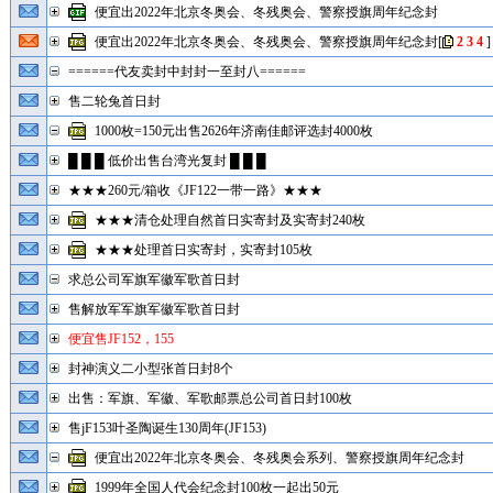
便宜出2022年北京冬奥会、冬残奥会、警察授旗周年纪念封
便宜出2022年北京冬奥会、冬残奥会、警察授旗周年纪念封
[
2
3
4
]
======代友卖封中封封一至封八======
售二轮兔首日封
1000枚=150元出售2626年济南佳邮评选封4000枚
█ █ █ 低价出售台湾光复封 █ █ █
★★★260元/箱收《JF122一带一路》★★★
★★★清仓处理自然首日实寄封及实寄封240枚
★★★处理首日实寄封，实寄封105枚
求总公司军旗军徽军歌首日封
售解放军军旗军徽军歌首日封
便宜售JF152，155
封神演义二小型张首日封8个
出售：军旗、军徽、军歌邮票总公司首日封100枚
售jF153叶圣陶诞生130周年(JF153)
便宜出2022年北京冬奥会、冬残奥会系列、警察授旗周年纪念封
1999年全国人代会纪念封100枚一起出50元