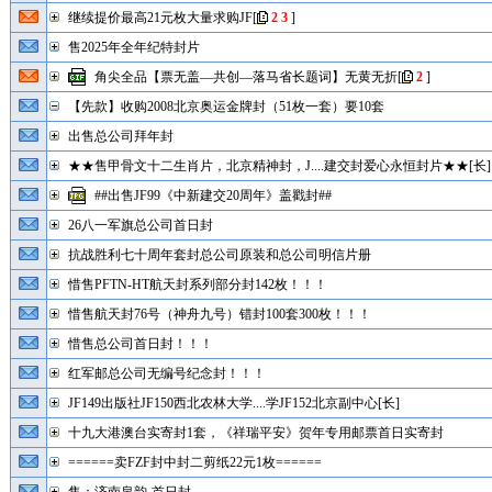
继续提价最高21元枚大量求购JF
[
2
3
]
售2025年全年纪特封片
角尖全品【票无盖—共创—落马省长题词】无黄无折
[
2
]
【先款】收购2008北京奥运金牌封（51枚一套）要10套
出售总公司拜年封
★★售甲骨文十二生肖片，北京精神封，J....建交封爱心永恒封片★★[长]
##出售JF99《中新建交20周年》盖戳封##
26八一军旗总公司首日封
抗战胜利七十周年套封总公司原装和总公司明信片册
惜售PFTN-HT航天封系列部分封142枚！！！
惜售航天封76号（神舟九号）错封100套300枚！！！
惜售总公司首日封！！！
红军邮总公司无编号纪念封！！！
JF149出版社JF150西北农林大学....学JF152北京副中心[长]
十九大港澳台实寄封1套，《祥瑞平安》贺年专用邮票首日实寄封
======卖FZF封中封二剪纸22元1枚======