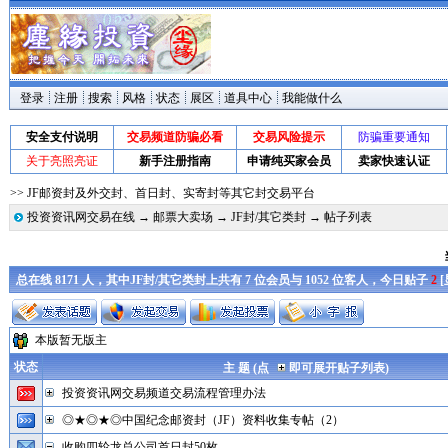
登录
注册
搜索
风格
状态
展区
道具中心
我能做什么
安全支付说明
交易频道防骗必看
交易风险提示
防骗重要通知
关于亮照亮证
新手注册指南
申请纯买家会员
卖家快速认证
>> JF邮资封及外交封、首日封、实寄封等其它封交易平台
投资资讯网交易在线
→
邮票大卖场
→
JF封/其它类封
→ 帖子列表
总在线 8171 人，其中JF封/其它类封上共有 7 位会员与 1052 位客人，今日贴子
2
[
本版暂无版主
状态
主 题 (点
即可展开贴子列表)
投资资讯网交易频道交易流程管理办法
◎★◎★◎中国纪念邮资封（JF）资料收集专帖（2）
收购四轮龙总公司首日封50枚