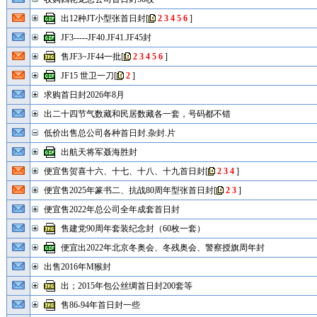
出12种JT小型张首日封
[
2
3
4
5
6
]
JF3-----JF40.JF41.JF45封
售JF3~JF44一批
[
2
3
4
5
6
]
JF15 世卫一刀
[
2
]
求购首日封2026年8月
出二十四节气数藏和民居数藏各一套，号码都不错
低价出售总公司各种首日封.杂封.片
出航天将军聂海胜封
便宜售贺喜十六、十七、十八、十九首日封
[
2
3
4
]
便宜售2025年篆书二、抗战80周年型张首日封
[
2
3
]
便宜售2022年总公司全年成套首日封
售建党90周年套装纪念封（60枚一套）
便宜出2022年北京冬奥会、冬残奥会、警察授旗周年封
出售2016年M猴封
出；2015年包公丝绸首日封200套等
售86-94年首日封一些