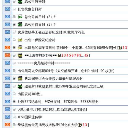
总公司特种封
低售抗疫首日封
总公司首日封（3）#
总公司首日封（2）#
卖景德镇手工瓷业遗存纪念封100枚网厅闷包
出售：保险花纪念封
出建党90周年首日封.票封6个＋小型张....6.5元有100组金亮[长]
[
2
3
■■上海非典封17枚■■
[
2
3
4
5
6
7
8
9
....
45
]
========卖几组封中封========
出售黑马太空邮局001号《太空邮局开通....念封》错封 100 枚[长]
售29届奥运会火炬接力镶嵌丝绸纪念封
邀请封11枚致哀封13枚1990年亚运会闭幕纪念封三枚
出国安封100枚，
处理PFN纪念封、WZ外展封、PTK图卡、PFSZ丝织封
500元处理JF101,102,103....凹凸封20260719[长]
JF50国际遗传学
继续提价最高18元枚求购JP126北京大学
[
2
3
]