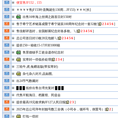
便宜售JF152，155
￥￥￥￥售jF153叶圣陶诞生130周....JF153) ￥￥￥[长]
出售16年海上丝绸之路首日封150对
售于希宁艺术铭落成暨于希宁诞辰100周年纪念封一套32枚′
[
2
3
4
5
6
]
售佳邮评选封，全国邮展纪念封各多枚。㇏
[
2
3
4
5
6
]
总公司首日封13枚28元包邮㇏
[
2
3
4
5
6
]
提价250一箱收15-17JF封1000箱
售景德镇手工瓷业遗存纪念封
实寄封一些低价处理
[
2
3
4
]
三轮牛,虎,兔赠送版(带实寄封)
杂七杂八封片,品如图,
出24节气数藏封
█ █ █ 低价出售台湾光复封 █ █ █
代售JF航海日、档案馆、民促会
提价最高19元枚求购JF127人民日报
[
2
3
]
2025年总公司拜年封靓号数三全偶（小司令，循环号，倒置号）
[
2
]
打包一些封