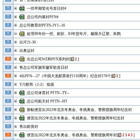
售：济南泉韵-首日封
一些早期莹光号首日封#
总公司内展封PFN#
总公司教育封PFTN-JY1--16
处理拜年封一些、邮折、83年贺年片、极限片辽塑、朱鹮
出JF21-30
出奥运封
出总公司WZ和PFN系列封
[
2
]
售总公司军旗军徽军歌首日封
4出PFN—27（中国大龙邮票发行110周年）纪念封178个
[
2
]
YJ1邮简（2-2） 低值
总公司体育封 PFTN--TY--
总公司航天封 PFTN--HT
新帖便宜出2022年北京冬奥会、冬残奥会、警察授旗周年纪念封
便宜出2022年北京冬奥会、冬残奥会、警察授旗周年纪念封
售出邮资封
便宜出2022年北京冬奥会、冬残奥会、警察授旗周年封
[
2
3
4
5
]