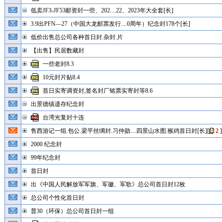
低卖JF3-JF53邮资封一些、202....22、2023年大全套[长]
3.9出PFN—27（中国大龙邮票发行....0周年）纪念封178个[长]
低价出售总公司各种首日封.杂封.片
【出售】民居数藏封
一些老封8.3
10元封片贴8.4
首日实寄调资封,签名封厂铭票实寄封等8.6
出景德镇遗存纪念封
台湾光复封十连
售西游记一组.包公.梁平丝绸封.习仲勋....四景山水图.猴鸡首日封[长]
[
2
]
2000 纪念封
99年纪念封
首日封
出《中国人民解放军军旗、军徽、军歌》总公司首日封12枚
总公司个性化首日封
普30（环保）总公司首日封一组