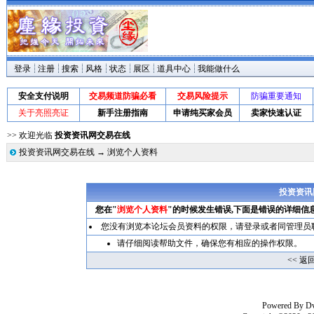
登录
注册
搜索
风格
状态
展区
道具中心
我能做什么
安全支付说明
交易频道防骗必看
交易风险提示
防骗重要通知
关于亮照亮证
新手注册指南
申请纯买家会员
卖家快速认证
>> 欢迎光临
投资资讯网交易在线
投资资讯网交易在线
→ 浏览个人资料
投资资讯
您在"
浏览个人资料
"的时候发生错误,下面是错误的详细信
您没有浏览本论坛会员资料的权限，请
登录
或者同管理员
请仔细阅读帮助文件，确保您有相应的操作权限。
<< 返
Powered By
D