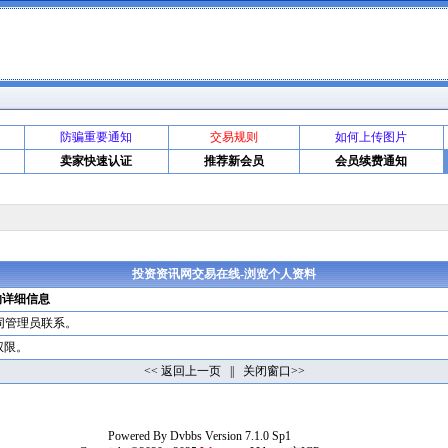
防骗重要通知
交易规则
如何上传图片
卖家快速认证
推荐新会员
会员续费通知
投资资讯网交易在线-浏览个人资料
的详细信息
同管理员联系。
权限。
<< 返回上一页
||
关闭窗口>>
Powered By
Dvbbs
Version 7.1.0 Sp1