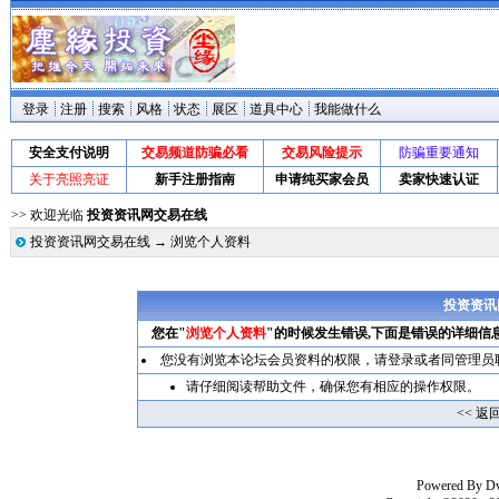
登录
注册
搜索
风格
状态
展区
道具中心
我能做什么
安全支付说明
交易频道防骗必看
交易风险提示
防骗重要通知
关于亮照亮证
新手注册指南
申请纯买家会员
卖家快速认证
>> 欢迎光临
投资资讯网交易在线
投资资讯网交易在线
→ 浏览个人资料
投资资讯
您在"
浏览个人资料
"的时候发生错误,下面是错误的详细信
您没有浏览本论坛会员资料的权限，请
登录
或者同管理员
请仔细阅读帮助文件，确保您有相应的操作权限。
<< 返
Powered By
D