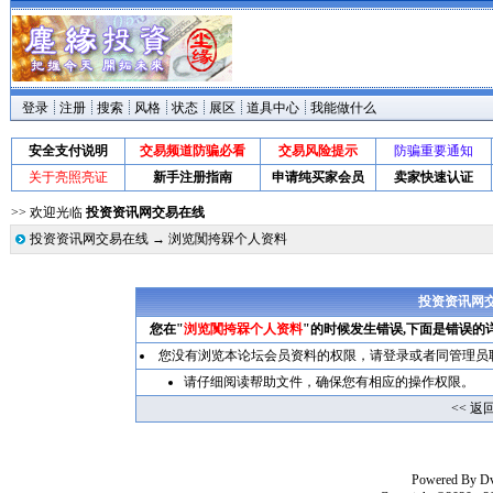
登录
注册
搜索
风格
状态
展区
道具中心
我能做什么
安全支付说明
交易频道防骗必看
交易风险提示
防骗重要通知
关于亮照亮证
新手注册指南
申请纯买家会员
卖家快速认证
>> 欢迎光临
投资资讯网交易在线
投资资讯网交易在线
→ 浏览闃挎槑个人资料
投资资讯网
您在"
浏览闃挎槑个人资料
"的时候发生错误,下面是错误的
您没有浏览本论坛会员资料的权限，请
登录
或者同管理员
请仔细阅读帮助文件，确保您有相应的操作权限。
<< 返
Powered By
D