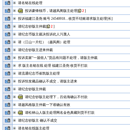
请名铭在线处理
投诉豪锋钱币，请越风阁版主处理
[
2
]
投诉福建江圣尧 账号 24540918....收货不结账请求版主处理[长]
请纪念钞版主仲裁
[
2
]
请纪念币版主裁决投诉此人污蔑人
请（江山一片红）（越风阁）处理
请纪念钞版主进来仲裁
投诉卖家“一届俗人”货品有问题不处理，请版主仲裁
求 版主名铭在线 处理 福建江圣尧 收货不打款
请流通纪念币崔凯版主处理
投诉恒发藏品确认不成交，请版主进来
请纪念钞版主仲裁
请纪念钞版主处理下，吕佑海确认不付款
请越风格版主仲裁一下谁确认有效
请松林山人版主处理网名金色典藏到货不打款
请纪念钞版主 确认不成交
请名铭在线版主处理