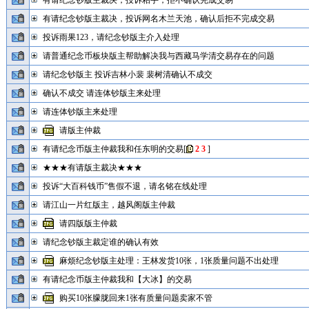
有请纪念钞版主裁决，投诉粘手，拒不确认完成交易
有请纪念钞版主裁决，投诉网名木兰天池，确认后拒不完成交易
投诉雨果123，请纪念钞版主介入处理
请普通纪念币板块版主帮助解决我与西藏马学清交易存在的问题
请纪念钞版主 投诉吉林小裴 裴树清确认不成交
确认不成交 请连体钞版主来处理
请连体钞版主来处理
请版主仲裁
有请纪念币版主仲裁我和任东明的交易
[
2
3
]
★★★有请版主裁决★★★
投诉“大百科钱币”售假不退，请名铭在线处理
请江山一片红版主，越风阁版主仲裁
请四版版主仲裁
请纪念钞版主裁定谁的确认有效
麻烦纪念钞版主处理：王林发货10张，1张质量问题不出处理
有请纪念币版主仲裁我和【大冰】的交易
购买10张朦胧回来1张有质量问题卖家不管