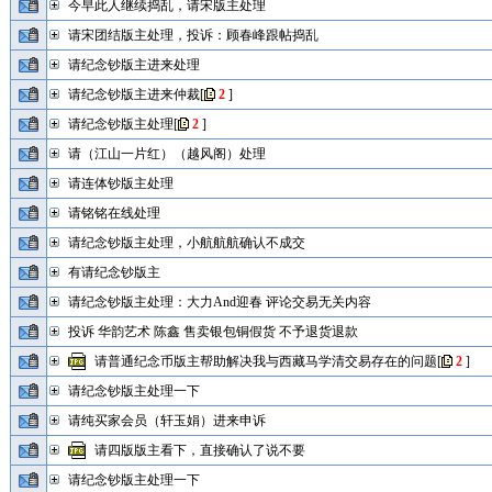
今早此人继续捣乱，请宋版主处理
请宋团结版主处理，投诉：顾春峰跟帖捣乱
请纪念钞版主进来处理
请纪念钞版主进来仲裁
[
2
]
请纪念钞版主处理
[
2
]
请（江山一片红）（越风阁）处理
请连体钞版主处理
请铭铭在线处理
请纪念钞版主处理，小航航航确认不成交
有请纪念钞版主
请纪念钞版主处理：大力And迎春 评论交易无关内容
投诉 华韵艺术 陈鑫 售卖银包铜假货 不予退货退款
请普通纪念币版主帮助解决我与西藏马学清交易存在的问题
[
2
]
请纪念钞版主处理一下
请纯买家会员（轩玉娟）进来申诉
请四版版主看下，直接确认了说不要
请纪念钞版主处理一下