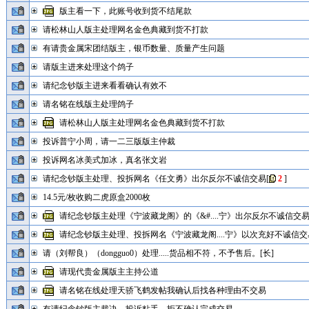
版主看一下，此账号收到货不结尾款
请松林山人版主处理网名金色典藏到货不打款
有请贵金属宋团结版主，银币数量、质量产生问题
请版主进来处理这个鸽子
请纪念钞版主进来看看确认有效不
请名铭在线版主处理鸽子
请松林山人版主处理网名金色典藏到货不打款
投诉普宁小周，请一二三版版主仲裁
投诉网名冰美式加冰，真名张文岩
请纪念钞版主处理、投拆网名《任文勇》出尔反尔不诚信交易
[
2
]
14.5元/枚收购二虎原盒2000枚
请纪念钞版主处理《宁波藏龙阁》的《&#....宁》出尔反尔不诚信交易
请纪念钞版主处理、投拆网名《宁波藏龙阁....宁》以次充好不诚信交易
请（刘帮良）（dongguo0）处理.....货品相不符，不予售后。[长]
请现代贵金属版主主持公道
请名铭在线处理天骄飞鹤发帖我确认后找各种理由不交易