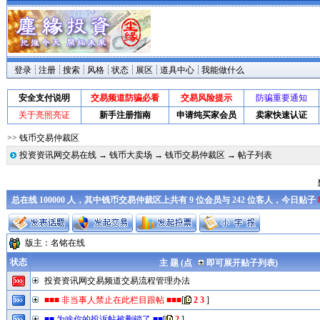
登录
注册
搜索
风格
状态
展区
道具中心
我能做什么
安全支付说明
交易频道防骗必看
交易风险提示
防骗重要通知
关于亮照亮证
新手注册指南
申请纯买家会员
卖家快速认证
>> 钱币交易仲裁区
投资资讯网交易在线
→
钱币大卖场
→
钱币交易仲裁区
→ 帖子列表
总在线 100000 人，其中钱币交易仲裁区上共有 9 位会员与 242 位客人，今日贴子
版主：
名铭在线
状态
主 题 (点
即可展开贴子列表)
投资资讯网交易频道交易流程管理办法
■■■ 非当事人禁止在此栏目跟帖 ■■■
[
2
3
]
■■ 为啥你的投诉帖被删锁了 ■■
[
2
]