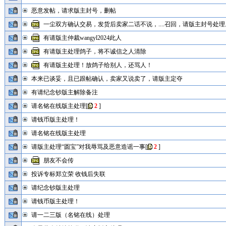
恶意发帖，请求版主封号，删帖
一尘双方确认交易，发货后卖家二话不说，....召回，请版主封号处理。
有请版主仲裁wangyl2024此人
有请版主处理鸽子，将不诚信之人清除
有请版主处理！放鸽子给别人，还骂人！
本来已谈妥，且已跟帖确认，卖家又说卖了，请版主定夺
有请纪念钞版主解除备注
请名铭在线版主处理
[
2
]
请钱币版主处理！
请名铭在线版主处理
请版主处理“圆宝”对我辱骂及恶意造谣一事
[
2
]
朋友不会传
投诉专标郑立荣 收钱后失联
请纪念钞版主处理
请钱币版主处理！
请一二三版（名铭在线）处理