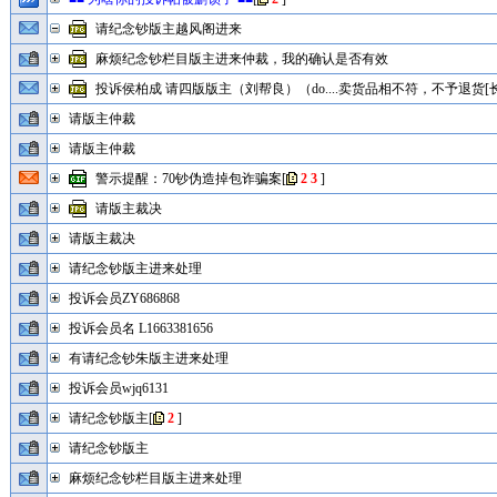
请纪念钞版主越风阁进来
麻烦纪念钞栏目版主进来仲裁，我的确认是否有效
投诉侯柏成 请四版版主（刘帮良）（do....卖货品相不符，不予退货[长
请版主仲裁
请版主仲裁
警示提醒：70钞伪造掉包诈骗案
[
2
3
]
请版主裁决
请版主裁决
请纪念钞版主进来处理
投诉会员ZY686868
投诉会员名 L1663381656
有请纪念钞朱版主进来处理
投诉会员wjq6131
请纪念钞版主
[
2
]
请纪念钞版主
麻烦纪念钞栏目版主进来处理